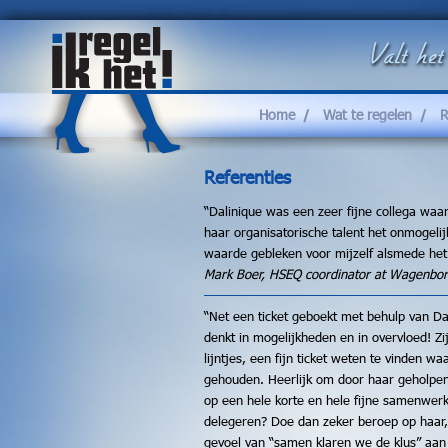
Home
Wat te regelen
R
Referenties
“Dalinique was een zeer fijne collega w
haar organisatorische talent het onmogeli
waarde gebleken voor mijzelf alsmede het 
Mark Boer, HSEQ coordinator at Wagenbor
“Net een ticket geboekt met behulp van Da
denkt in mogelijkheden en in overvloed! Zij 
lijntjes, een fijn ticket weten te vinden w
gehouden. Heerlijk om door haar geholpen 
op een hele korte en hele fijne samenwerk
delegeren? Doe dan zeker beroep op haar, 
gevoel van “samen klaren we de klus” aan 