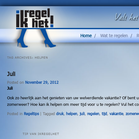
Moet
u
ook
altijd
Home
Wat te regelen
R
alles
zelf
regelen?
U
TAG ARCHIVES:
HELPEN
kunt
IkRegelHet
inschakelen
Juli
voor
het
Posted on
November 29, 2012
regelen
Juli
van
Ook zo heerlijk aan het genieten van uw welverdiende vakantie? Of bent u
uiteenlopende
zomerweer? Hoe kan ik helpen om meer tijd voor u te regelen? Vul het con
werkzaamheden
waar
Posted in
Regeltips
|
Tagged
druk
,
helpen
,
juli
,
regelen
,
tijd
,
vakantie
,
zomerw
u
geen
personeel
TIP VAN IKREGELHET