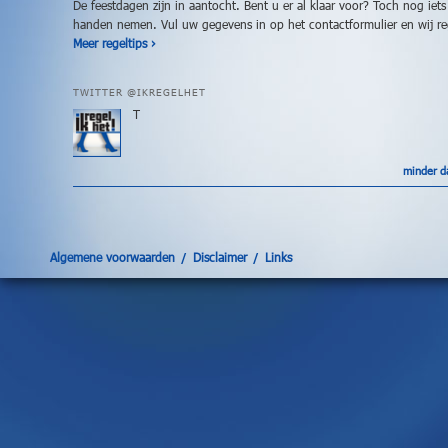
voor
De feestdagen zijn in aantocht. Bent u er al klaar voor? Toch nog iets
hebt
handen nemen. Vul uw gegevens in op het contactformulier en wij re
Meer regeltips ›
of
waar
u
TWITTER @IKREGELHET
anders
T
uw
eigen
personeel
minder d
voor
moet
belasten.
Welkom
Algemene voorwaarden
Disclaimer
Links
op
de
site
IkRegelHet
,
mijn
naam
is
Dalinique
Plender
,