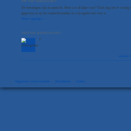
voor
TIP VAN IKREGELHET
hebt
De feestdagen zijn in aantocht. Bent u er al klaar voor? Toch nog iets te weini
of
gegevens in op het contactformulier en wij regelen het voor u.
Meer regeltips ›
waar
u
anders
TWITTER @IKREGELHET
uw
T
eigen
personeel
voor
minder d
moet
belasten.
Welkom
op
Algemene voorwaarden
Disclaimer
Links
de
site
IkRegelHet
,
mijn
naam
is
Dalinique
Plender
,