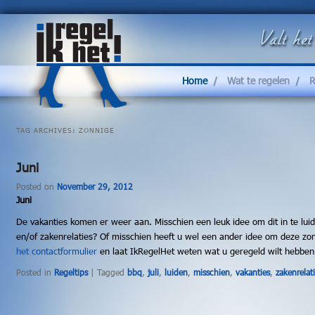
Moet
u
ook
altijd
Home
Wat te regelen
R
alles
zelf
regelen?
U
TAG ARCHIVES:
ZONNIGE
kunt
IkRegelHet
inschakelen
Juni
voor
het
Posted on
November 29, 2012
regelen
Juni
van
De vakanties komen er weer aan. Misschien een leuk idee om dit in te lu
uiteenlopende
en/of zakenrelaties? Of misschien heeft u wel een ander idee om deze zon
werkzaamheden
het contactformulier
en laat IkRegelHet weten wat u geregeld wilt hebben
waar
u
Posted in
Regeltips
|
Tagged
bbq
,
juli
,
luiden
,
misschien
,
vakanties
,
zakenrelat
geen
personeel