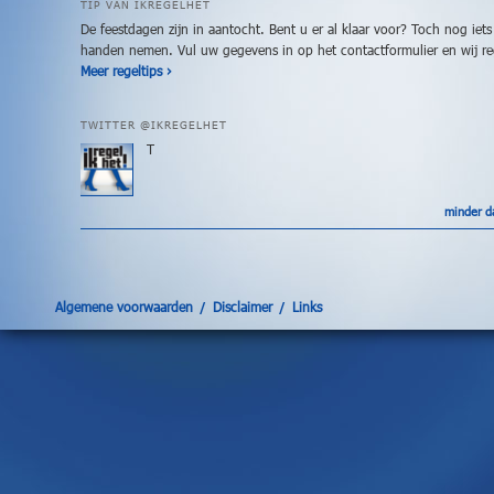
voor
TIP VAN IKREGELHET
hebt
De feestdagen zijn in aantocht. Bent u er al klaar voor? Toch nog iets
of
handen nemen. Vul uw gegevens in op het contactformulier en wij re
Meer regeltips ›
waar
u
anders
TWITTER @IKREGELHET
uw
T
eigen
personeel
voor
minder d
moet
belasten.
Welkom
op
Algemene voorwaarden
Disclaimer
Links
de
site
IkRegelHet
,
mijn
naam
is
Dalinique
Plender
,