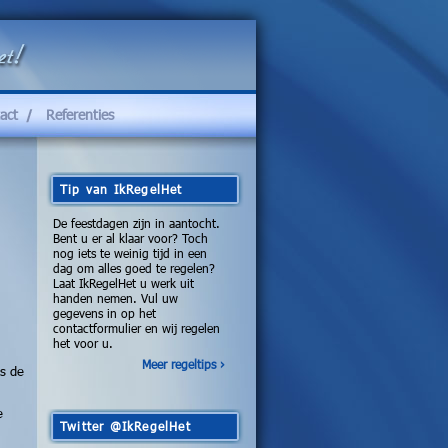
act
Referenties
Tip van IkRegelHet
De feestdagen zijn in aantocht.
Bent u er al klaar voor? Toch
nog iets te weinig tijd in een
dag om alles goed te regelen?
Laat IkRegelHet u werk uit
handen nemen. Vul uw
gegevens in op het
contactformulier en wij regelen
het voor u.
Meer regeltips ›
is de
e
Twitter @IkRegelHet