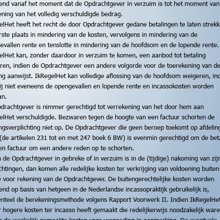
end vanaf het moment dat de Opdrachtgever in verzuim is tot het moment van
ening van het volledig verschuldigde bedrag.
elHet heeft het recht de door Opdrachtgever gedane betalingen te laten strekk
rste plaats in mindering van de kosten, vervolgens in mindering van de
evallen rente en tenslotte in mindering van de hoofdsom en de lopende rente.
elHet kan, zonder daardoor in verzuim te komen, een aanbod tot betaling
ren, indien de Opdrachtgever een andere volgorde voor de toerekening van d
ing aanwijst. IkRegelHet kan volledige aflossing van de hoofdsom weigeren, in
ij niet eveneens de opengevallen en lopende rente en incassokosten worden
an.
drachtgever is nimmer gerechtigd tot verrekening van het door hem aan
elHet verschuldigde. Bezwaren tegen de hoogte van een factuur schorten de
ingsverplichting niet op. De Opdrachtgever die geen beroep toekomt op afdelin
 (de artikelen 231 tot en met 247 boek 6 BW) is evenmin gerechtigd om de bet
en factuur om een andere reden op te schorten.
n de Opdrachtgever in gebreke of in verzuim is in de (tijdige) nakoming van zij
chtingen, dan komen alle redelijke kosten ter verkrijging van voldoening buiten
e voor rekening van de Opdrachtgever. De buitengerechtelijke kosten worden
end op basis van hetgeen in de Nederlandse incassopraktijk gebruikelijk is,
teel de berekeningsmethode volgens Rapport Voorwerk II. Indien IkRegelHe
r hogere kosten ter incasso heeft gemaakt die redelijkerwijs noodzakelijk ware