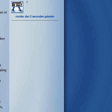
T
en in
minder dan 5 seconden geleden
e
dien
g
aling
n
t
n,