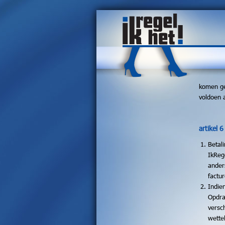
komen ge
voldoen 
artikel 
Betal
IkRege
ander
factu
Indien
Opdra
versc
wette