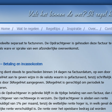
Home
Wat te regelen
Regeltips
Inspiratie
Over…
Cont
deelte separaat te factureren. De Opdrachtgever is gehouden deze factuur te
als ware er sprake van een afzonderlijke overeenkomst.
6 – Betaling en incassokosten
ing dient steeds te geschieden binnen 14 dagen na factuurdatum, op een door
lHet aan te geven wijze in de valuta waarin is gefactureerd, tenzij schriftelijk
s door IkRegelHet aangegeven. IkRegelHet is gerechtigd om periodiek te
reren.
 de Opdrachtgever in gebreke blijft in de tijdige betaling van een factuur, dan 
chtgever van rechtswege in verzuim. De Opdrachtgever is alsdan een rente
huldigd van 1% per maand, tenzij de wettelijke rente hoger is, in welk geval d
lijke rente verschuldigd is. De rente over het opeisbare bedrag zal worden