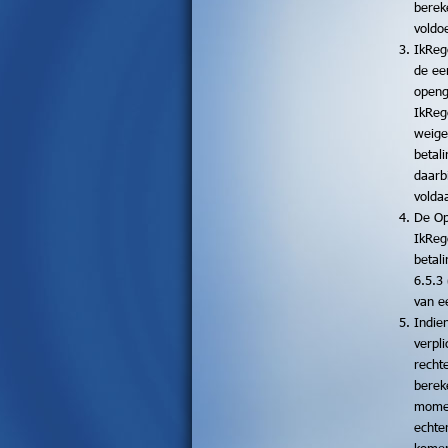
berek
voldo
IkReg
de ee
openg
IkReg
weige
betal
daarb
volda
De Op
IkReg
betal
6.5.3
van e
Indie
verpli
recht
berek
momen
echte